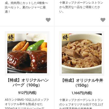
十勝ヌップクガーデンレストラン
成。焼肉用にカットした4種食べ
から贅沢な一品をご堪能くださ
比べセット。夏のレジャーに最
い。
適！
【特成】オリジナルハン
【特成】オリジナル牛丼
バーグ（100g）
（150g）
912円(内税)
1,166円(内税)
A5ランクBMS-10以上のヌップク
十勝ヌップクガーデンレストラン
オリジナル和牛を熟成させた
のシェフオリジナル出汁で仕上げ
100gのオリジナルハンバーグ。
たA5黒毛和牛の本格牛丼。