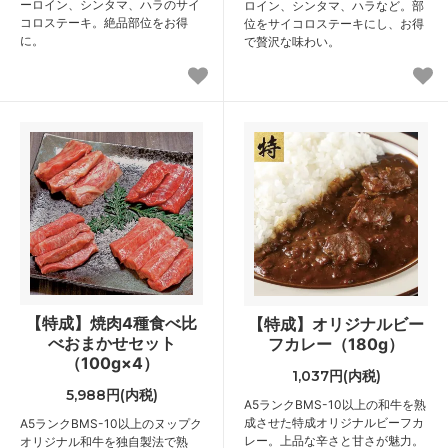
ーロイン、シンタマ、ハラのサイ
ロイン、シンタマ、ハラなど。部
コロステーキ。絶品部位をお得
位をサイコロステーキにし、お得
に。
で贅沢な味わい。
【特成】焼肉4種食べ比
【特成】オリジナルビー
べおまかせセット
フカレー（180g）
（100g×4）
1,037円(内税)
5,988円(内税)
A5ランクBMS-10以上の和牛を熟
成させた特成オリジナルビーフカ
A5ランクBMS-10以上のヌップク
レー。上品な辛さと甘さが魅力。
オリジナル和牛を独自製法で熟