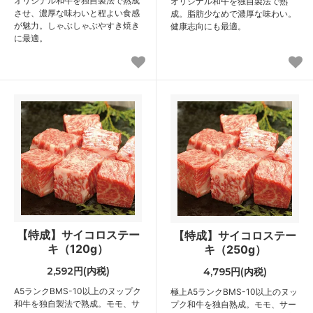
オリジナル和牛を独自製法で熟成
オリジナル和牛を独自製法で熟
させ、濃厚な味わいと程よい食感
成。脂肪少なめで濃厚な味わい。
が魅力。しゃぶしゃぶやすき焼き
健康志向にも最適。
に最適。
【特成】サイコロステー
【特成】サイコロステー
キ（120g）
キ（250g）
2,592円(内税)
4,795円(内税)
A5ランクBMS-10以上のヌップク
極上A5ランクBMS-10以上のヌッ
和牛を独自製法で熟成。モモ、サ
プク和牛を独自熟成。モモ、サー