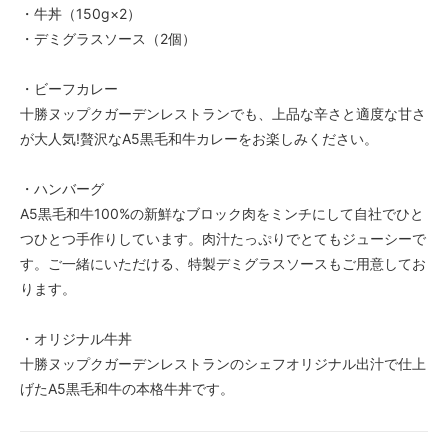
・牛丼（150g×2）
・デミグラスソース（2個）
・ビーフカレー
十勝ヌップクガーデンレストランでも、上品な辛さと適度な甘さ
が大人気!贅沢なA5黒毛和牛カレーをお楽しみください。
・ハンバーグ
A5黒毛和牛100%の新鮮なブロック肉をミンチにして自社でひと
つひとつ手作りしています。肉汁たっぷりでとてもジューシーで
す。ご一緒にいただける、特製デミグラスソースもご用意してお
ります。
・オリジナル牛丼
十勝ヌップクガーデンレストランのシェフオリジナル出汁で仕上
げたA5黒毛和牛の本格牛丼です。